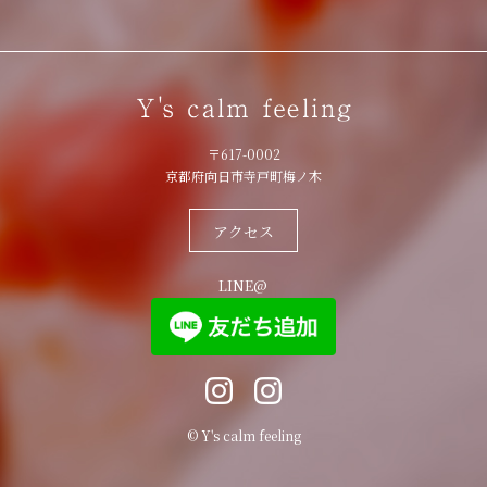
〒617-0002
京都府向日市寺戸町梅ノ木
アクセス
LINE@
© Y's calm feeling